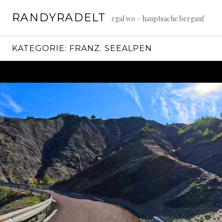
Springe
RANDYRADELT
zum
egal wo – hauptsache bergauf
Inhalt
KATEGORIE:
FRANZ. SEEALPEN