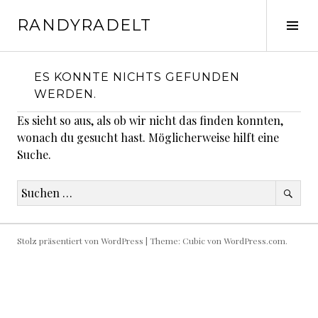
Springe
RANDYRADELT
zum
Seit
Inhalt
ums
ES KONNTE NICHTS GEFUNDEN
WERDEN.
Es sieht so aus, als ob wir nicht das finden konnten,
wonach du gesucht hast. Möglicherweise hilft eine
Suche.
Suche
nach:
Stolz präsentiert von WordPress
|
Theme: Cubic von
WordPress.com
.